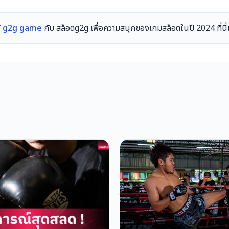
7
g2g game
กับ สล็อตg2g เพื่อความสนุกของเกมสล็อตในปี 2024 ที่นี่