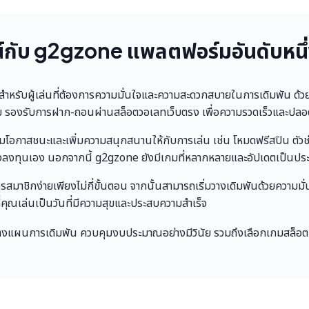
์กับ g2gzone แพลตฟอร์มอันดับหนึ
ญสำหรับผู้เล่นที่ต้องการความมั่นใจและความสะดวกสบายในการเดิมพัน ด
มัย รองรับการฝาก-ถอนผ่านสล็อตวอเลทเว็บตรง เพื่อความรวดเร็วและปลอ
พิ่มโอกาสชนะและเพิ่มความสนุกสนานให้กับการเล่น เช่น โหมดฟรีสปิน ตัว
ต้องลงทุนเอง นอกจากนี้ g2gzone ยังมีเกมที่หลากหลายและอัปเดตเป็นประจำ
ครสมาชิกง่ายเพียงไม่กี่ขั้นตอน จากนั้นสามารถเริ่มวางเดิมพันด้วยความ
ที่คุณเล่นเป็นวันที่มีความสุขและประสบความสำเร็จ
งแผนการเดิมพัน ควบคุมงบประมาณอย่างมีวินัย รวมถึงเลือกเกมสล็อตที่ม