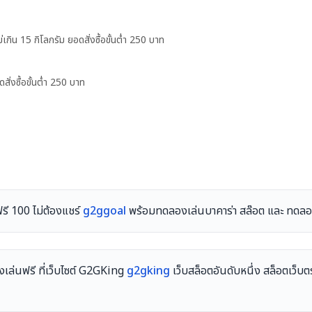
่เกิน 15 กิโลกรัม ยอดสั่งซื้อขั้นต่ำ 250 บาท
สั่งซื้อขั้นต่ำ 250 บาท
รี 100 ไม่ต้องแชร์
g2ggoal
พร้อมทดลองเล่นบาคาร่า สล๊อต และ ทดลองเ
เล่นฟรี ที่เว็บไซต์ G2GKing
g2gking
เว็บสล็อตอันดับหนึ่ง สล็อตเว็บตร