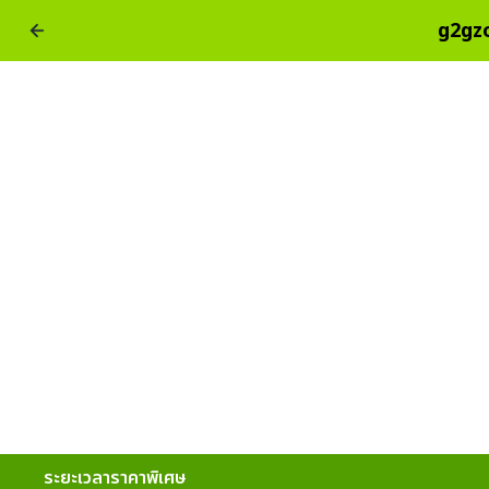
g2gzo
ระยะเวลาราคาพิเศษ