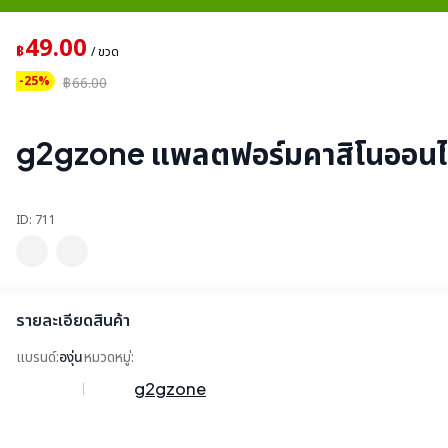
49.00
฿
/ ขวด
-25%
฿
66.00
g2gzone แพลตฟอร์มคาสิโนออนไลน์ที
ID: 711
รายละเอียดสินค้า
แบรนด์:
องุ่น
หมวดหมู่:
g2gzone