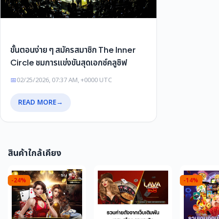
ขั้นตอนง่าย ๆ สมัครสมาชิก The Inner
Circle ชมการแข่งขันสุดเอกซ์คลูซิฟ
📅
02/25/2026, 07:37 AM, +0000 UTC
READ MORE
→
สินค้าใกล้เคียง
-24%
-14%