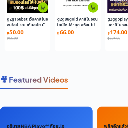
g2g168bet เว็บคาสิโนอ
g2g88gold คาสิโนออน
g2ggoplay
อนไลน์ ระบบทันสมัย มั่น
ไลน์ใหม่ล่าสุด พร้อมโปร
มคาสิโนออน
ใจได้แน่นอน
โมชั่นสุดคุ้มในไทย
ม ระบบทันส
50.00
66.00
174.00
฿
฿
฿
นไทย
฿66.00
฿204.00
🎥 Featured Videos
อธิบาย NBA Playoff คืออะไร
พลิกอีกแล้ว